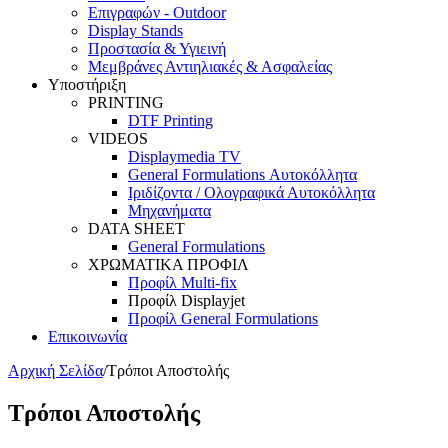
Επιγραφών - Outdoor
Display Stands
Προστασία & Υγιεινή
Μεμβράνες Αντιηλιακές & Ασφαλείας
Υποστήριξη
PRINTING
DTF Printing
VIDEOS
Displaymedia TV
General Formulations Αυτοκόλλητα
Ιριδίζοντα / Ολογραφικά Αυτοκόλλητα
Μηχανήματα
DATA SHEET
General Formulations
ΧΡΩΜΑΤΙΚΑ ΠΡΟΦΙΛ
Προφίλ Multi-fix
Προφίλ Displayjet
Προφίλ General Formulations
Επικοινωνία
Αρχική Σελίδα
/
Τρόποι Αποστολής
Τρόποι Αποστολής