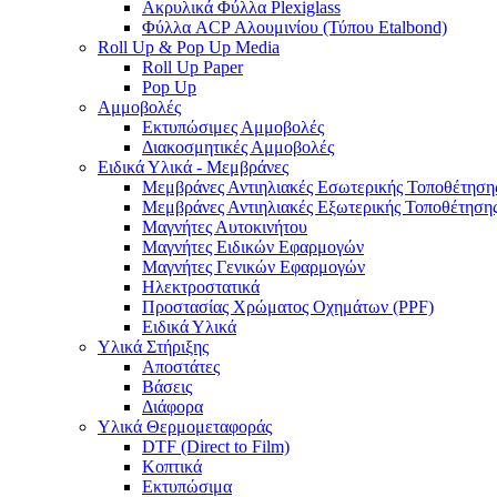
Ακρυλικά Φύλλα Plexiglass
Φύλλα ACP Αλουμινίου (Τύπου Etalbond)
Roll Up & Pop Up Media
Roll Up Paper
Pop Up
Αμμοβολές
Εκτυπώσιμες Αμμοβολές
Διακοσμητικές Αμμοβολές
Ειδικά Υλικά - Μεμβράνες
Μεμβράνες Αντιηλιακές Εσωτερικής Τοποθέτηση
Μεμβράνες Αντιηλιακές Εξωτερικής Τοποθέτηση
Μαγνήτες Αυτοκινήτου
Μαγνήτες Ειδικών Εφαρμογών
Μαγνήτες Γενικών Εφαρμογών
Ηλεκτροστατικά
Προστασίας Χρώματος Οχημάτων (PPF)
Ειδικά Υλικά
Υλικά Στήριξης
Αποστάτες
Βάσεις
Διάφορα
Υλικά Θερμομεταφοράς
DTF (Direct to Film)
Κοπτικά
Εκτυπώσιμα