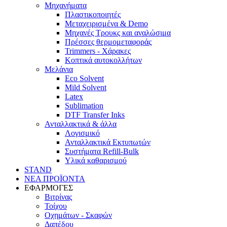
Μηχανήματα
Πλαστικοποιητές
Mεταχειρισμένα & Demo
Mηχανές Τρουκς και αναλώσιμα
Πρέσσες θερμομεταφοράς
Trimmers - Χάρακες
Κοπτικά αυτοκολλήτων
Μελάνια
Eco Solvent
Mild Solvent
Latex
Sublimation
DTF Transfer Inks
Ανταλλακτικά & άλλα
Λογισμικό
Ανταλλακτικά Εκτυπωτών
Συστήματα Refill-Bulk
Υλικά καθαρισμού
STAND
ΝΕΑ ΠΡΟΪΟΝΤΑ
ΕΦΑΡΜΟΓΕΣ
Βιτρίνας
Τοίχου
Οχημάτων - Σκαφών
Δαπέδου