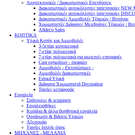
Αρχιτεκτονικές / Διακοσμητικές Επενδύσεις
Διακοσμητικές αυτοκόλλητες ταπετσαρίες NE
Διακοσμητικές αυτοκόλλητες ταπετσαρίες DI
Διακοσμητικές Αμμοβολές Τζαμιών / Βιτρίνας
Χρωματιστές Διάφανες Μεμβράνες Τζαμιών / Βιτ
Alldeco Sales
ΚΟΠΤΙΚΑ
Υλικά Κοπής και Αμμοβολές
3-5ετίας μονομερικά
7-ετίας πολυμερικά
7-ετίας πολυμερικά για φωτεινές επιγραφές
Cast οχημάτων - σκαφών
Aμμοβολές - Εκτυπώσιμες -
Αμμοβολές Διακοσμητικές
Ειδικά Υλικά
Διάφανα Χρωματιστά Decoration
Ταινίες μεταφοράς
Εργαλεία
Σπάτουλες & scrappers
Eργαλειοθήκες
Κοπίδια & άλλα βοηθητικά εργαλεία
Οργάνωση & Βάσεις Υλικών
Αξεσουάρ
Tαινίες διπλής όψης
ΜΗΧΑΝΕΣ - ΜΕΛΑΝΙΑ