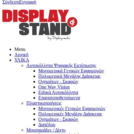
Σύνδεση
Εγγραφή
Menu
Αρχική
ΥΛΙΚΑ
Αυτοκόλλητα Ψηφιακής Εκτύπωσης
Μονομερικά Γενικών Εφαρμογών
Πολυμερικά Μεγάλης Διάρκειας
Οχημάτων - Σκαφών
One Way Vision
Ειδικά Αυτοκόλλητα
Επανατοποθετούμενα
Πλαστικοποιήσεις
Μονομερικές Γενικών Εφαρμογών
Πολυμερικές Μεγάλης Διάρκειας
Οχημάτων - Σκαφών
Δαπέδου
Μουσαμάδες / Δίχτυ