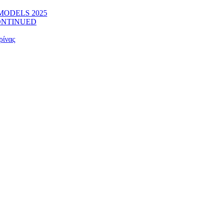
W MODELS 2025
SCONTINUED
ρίνας