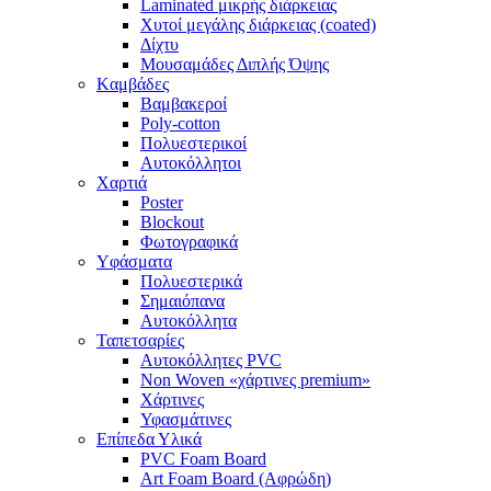
Laminated μικρής διάρκειας
Χυτοί μεγάλης διάρκειας (coated)
Δίχτυ
Μουσαμάδες Διπλής Όψης
Kαμβάδες
Βαμβακεροί
Poly-cotton
Πολυεστερικοί
Αυτοκόλλητοι
Χαρτιά
Poster
Blockout
Φωτογραφικά
Yφάσματα
Πολυεστερικά
Σημαιόπανα
Αυτοκόλλητα
Ταπετσαρίες
Αυτοκόλλητες PVC
Non Woven «χάρτινες premium»
Χάρτινες
Υφασμάτινες
Επίπεδα Υλικά
PVC Foam Board
Art Foam Board (Αφρώδη)