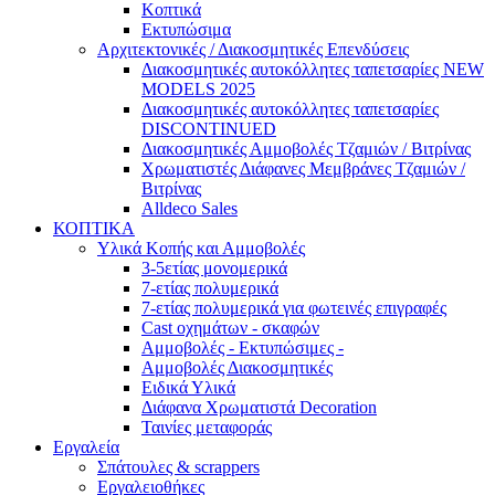
Κοπτικά
Εκτυπώσιμα
Αρχιτεκτονικές / Διακοσμητικές Επενδύσεις
Διακοσμητικές αυτοκόλλητες ταπετσαρίες NEW
MODELS 2025
Διακοσμητικές αυτοκόλλητες ταπετσαρίες
DISCONTINUED
Διακοσμητικές Αμμοβολές Τζαμιών / Βιτρίνας
Χρωματιστές Διάφανες Μεμβράνες Τζαμιών /
Βιτρίνας
Alldeco Sales
ΚΟΠΤΙΚΑ
Υλικά Κοπής και Αμμοβολές
3-5ετίας μονομερικά
7-ετίας πολυμερικά
7-ετίας πολυμερικά για φωτεινές επιγραφές
Cast οχημάτων - σκαφών
Aμμοβολές - Εκτυπώσιμες -
Αμμοβολές Διακοσμητικές
Ειδικά Υλικά
Διάφανα Χρωματιστά Decoration
Ταινίες μεταφοράς
Εργαλεία
Σπάτουλες & scrappers
Eργαλειοθήκες