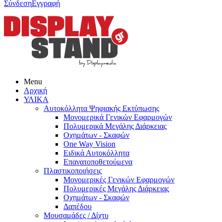
Σύνδεση
Εγγραφή
Menu
Αρχική
ΥΛΙΚΑ
Αυτοκόλλητα Ψηφιακής Εκτύπωσης
Μονομερικά Γενικών Εφαρμογών
Πολυμερικά Μεγάλης Διάρκειας
Οχημάτων - Σκαφών
One Way Vision
Ειδικά Αυτοκόλλητα
Επανατοποθετούμενα
Πλαστικοποιήσεις
Μονομερικές Γενικών Εφαρμογών
Πολυμερικές Μεγάλης Διάρκειας
Οχημάτων - Σκαφών
Δαπέδου
Μουσαμάδες / Δίχτυ