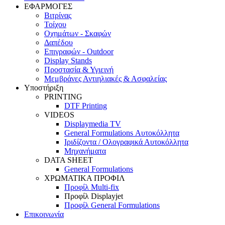
ΕΦΑΡΜΟΓΕΣ
Βιτρίνας
Τοίχου
Οχημάτων - Σκαφών
Δαπέδου
Επιγραφών - Outdoor
Display Stands
Προστασία & Υγιεινή
Μεμβράνες Αντιηλιακές & Ασφαλείας
Υποστήριξη
PRINTING
DTF Printing
VIDEOS
Displaymedia TV
General Formulations Αυτοκόλλητα
Ιριδίζοντα / Ολογραφικά Αυτοκόλλητα
Μηχανήματα
DATA SHEET
General Formulations
ΧΡΩΜΑΤΙΚΑ ΠΡΟΦΙΛ
Προφίλ Multi-fix
Προφίλ Displayjet
Προφίλ General Formulations
Επικοινωνία