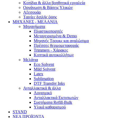
Κοπίδια & άλλα βοηθητικά εργαλεία
Οργάνωση & Βάσεις Υλικών
Αξεσουάρ
Tαινίες διπλής όψης
ΜΗΧΑΝΕΣ - ΜΕΛΑΝΙΑ
Μηχανήματα
Πλαστικοποιητές
Mεταχειρισμένα & Demo
Mηχανές Τρουκς και αναλώσιμα
Πρέσσες θερμομεταφοράς
Trimmers - Χάρακες
Κοπτικά αυτοκολλήτων
Μελάνια
Eco Solvent
Mild Solvent
Latex
Sublimation
DTF Transfer Inks
Ανταλλακτικά & άλλα
Λογισμικό
Ανταλλακτικά Εκτυπωτών
Συστήματα Refill-Bulk
Υλικά καθαρισμού
STAND
ΝΕΑ ΠΡΟΪΟΝΤΑ