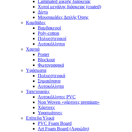
Laminated μικρής διάρκειας
Χυτοί μεγάλης διάρκειας (coated)
Δίχτυ
Μουσαμάδες Διπλής Όψης
Kαμβάδες
Βαμβακεροί
Poly-cotton
Πολυεστερικοί
Αυτοκόλλητοι
Χαρτιά
Poster
Blockout
Φωτογραφικά
Yφάσματα
Πολυεστερικά
Σημαιόπανα
Αυτοκόλλητα
Ταπετσαρίες
Αυτοκόλλητες PVC
Non Woven «χάρτινες premium»
Χάρτινες
Υφασμάτινες
Επίπεδα Υλικά
PVC Foam Board
Art Foam Board (Αφρώδη)