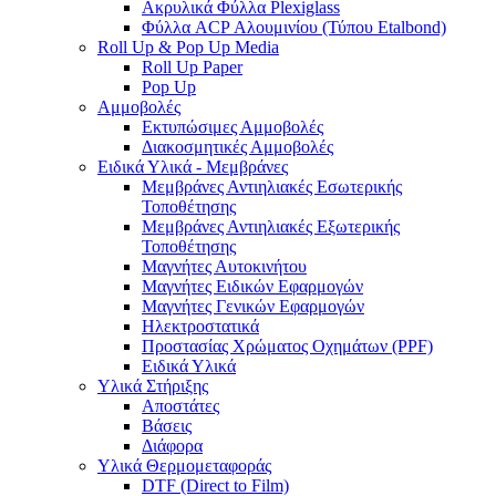
Ακρυλικά Φύλλα Plexiglass
Φύλλα ACP Αλουμινίου (Τύπου Etalbond)
Roll Up & Pop Up Media
Roll Up Paper
Pop Up
Αμμοβολές
Εκτυπώσιμες Αμμοβολές
Διακοσμητικές Αμμοβολές
Ειδικά Υλικά - Μεμβράνες
Μεμβράνες Αντιηλιακές Εσωτερικής
Τοποθέτησης
Μεμβράνες Αντιηλιακές Εξωτερικής
Τοποθέτησης
Μαγνήτες Αυτοκινήτου
Μαγνήτες Ειδικών Εφαρμογών
Μαγνήτες Γενικών Εφαρμογών
Ηλεκτροστατικά
Προστασίας Χρώματος Οχημάτων (PPF)
Ειδικά Υλικά
Υλικά Στήριξης
Αποστάτες
Βάσεις
Διάφορα
Υλικά Θερμομεταφοράς
DTF (Direct to Film)