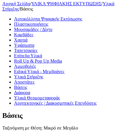
Αρχική Σελίδα
/
ΥΛΙΚΑ ΨΗΦΙΑΚΗΣ ΕΚΤΥΠΩΣΗΣ
/
Υλικά
Στήριξης
/
Βάσεις
Αυτοκόλλητα Ψηφιακής Εκτύπωσης
Πλαστικοποιήσεις
Μουσαμάδες / Δίχτυ
Kαμβάδες
Χαρτιά
Yφάσματα
Ταπετσαρίες
Επίπεδα Υλικά
Roll Up & Pop Up Media
Αμμοβολές
Ειδικά Υλικά - Μεμβράνες
Υλικά Στήριξης
Αποστάτες
Βάσεις
Διάφορα
Υλικά Θερμομεταφοράς
Αρχιτεκτονικές / Διακοσμητικές Επενδύσεις
Βάσεις
Ταξινόμιση με Θέση: Μικρό σε Μεγάλο