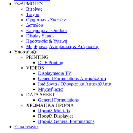
ΕΦΑΡΜΟΓΕΣ
Βιτρίνας
Τοίχου
Οχημάτων - Σκαφών
Δαπέδου
Επιγραφών - Outdoor
Display Stands
Προστασία & Υγιεινή
Μεμβράνες Αντιηλιακές & Ασφαλείας
Υποστήριξη
PRINTING
DTF Printing
VIDEOS
Displaymedia TV
General Formulations Αυτοκόλλητα
Ιριδίζοντα / Ολογραφικά Αυτοκόλλητα
Μηχανήματα
DATA SHEET
General Formulations
ΧΡΩΜΑΤΙΚΑ ΠΡΟΦΙΛ
Προφίλ Multi-fix
Προφίλ Displayjet
Προφίλ General Formulations
Επικοινωνία