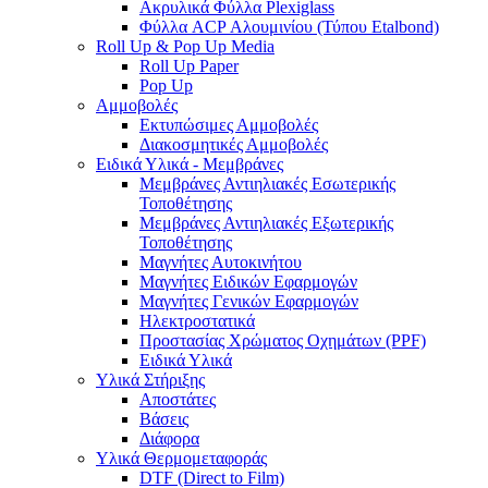
Ακρυλικά Φύλλα Plexiglass
Φύλλα ACP Αλουμινίου (Τύπου Etalbond)
Roll Up & Pop Up Media
Roll Up Paper
Pop Up
Αμμοβολές
Εκτυπώσιμες Αμμοβολές
Διακοσμητικές Αμμοβολές
Ειδικά Υλικά - Μεμβράνες
Μεμβράνες Αντιηλιακές Εσωτερικής
Τοποθέτησης
Μεμβράνες Αντιηλιακές Εξωτερικής
Τοποθέτησης
Μαγνήτες Αυτοκινήτου
Μαγνήτες Ειδικών Εφαρμογών
Μαγνήτες Γενικών Εφαρμογών
Ηλεκτροστατικά
Προστασίας Χρώματος Οχημάτων (PPF)
Ειδικά Υλικά
Υλικά Στήριξης
Αποστάτες
Βάσεις
Διάφορα
Υλικά Θερμομεταφοράς
DTF (Direct to Film)