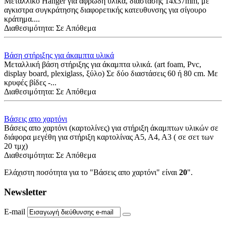
Μεταλλικό Hanger για αφρώδη υλικά, διάστασης 14x37mm, με
αγκιστρα συγκράτησης διαφορετικής κατευθυνσης για σίγουρο
κράτημα....
Διαθεσιμότητα:
Σε Απόθεμα
Bάση στήριξης για άκαμπτα υλικά
Μεταλλική βάση στήριξης για άκαμπτα υλικά. (art foam, Pvc,
display board, plexiglass, ξύλο) Σε δύο διαστάσεις 60 ή 80 cm. Με
κρυφές βίδες -...
Διαθεσιμότητα:
Σε Απόθεμα
Βάσεις απο χαρτόνι
Βάσεις απο χαρτόνι (καρτολίνες) για στήριξη άκαμπτων υλικών σε
διάφορα μεγέθη για στήριξη καρτολίνας Α5, Α4, Α3 ( σε σετ των
20 τμχ)
Διαθεσιμότητα:
Σε Απόθεμα
Ελάχιστη ποσότητα για το "Βάσεις απο χαρτόνι" είναι
20
".
Newsletter
E-mail