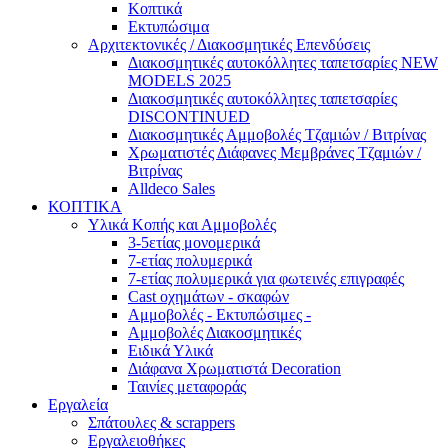
Κοπτικά
Εκτυπώσιμα
Αρχιτεκτονικές / Διακοσμητικές Επενδύσεις
Διακοσμητικές αυτοκόλλητες ταπετσαρίες NEW
MODELS 2025
Διακοσμητικές αυτοκόλλητες ταπετσαρίες
DISCONTINUED
Διακοσμητικές Αμμοβολές Τζαμιών / Βιτρίνας
Χρωματιστές Διάφανες Μεμβράνες Τζαμιών /
Βιτρίνας
Alldeco Sales
ΚΟΠΤΙΚΑ
Υλικά Κοπής και Αμμοβολές
3-5ετίας μονομερικά
7-ετίας πολυμερικά
7-ετίας πολυμερικά για φωτεινές επιγραφές
Cast οχημάτων - σκαφών
Aμμοβολές - Εκτυπώσιμες -
Αμμοβολές Διακοσμητικές
Ειδικά Υλικά
Διάφανα Χρωματιστά Decoration
Ταινίες μεταφοράς
Εργαλεία
Σπάτουλες & scrappers
Eργαλειοθήκες