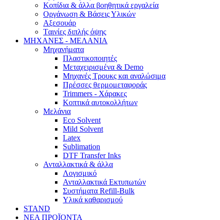
Κοπίδια & άλλα βοηθητικά εργαλεία
Οργάνωση & Βάσεις Υλικών
Αξεσουάρ
Tαινίες διπλής όψης
ΜΗΧΑΝΕΣ - ΜΕΛΑΝΙΑ
Μηχανήματα
Πλαστικοποιητές
Mεταχειρισμένα & Demo
Mηχανές Τρουκς και αναλώσιμα
Πρέσσες θερμομεταφοράς
Trimmers - Χάρακες
Κοπτικά αυτοκολλήτων
Μελάνια
Eco Solvent
Mild Solvent
Latex
Sublimation
DTF Transfer Inks
Ανταλλακτικά & άλλα
Λογισμικό
Ανταλλακτικά Εκτυπωτών
Συστήματα Refill-Bulk
Υλικά καθαρισμού
STAND
ΝΕΑ ΠΡΟΪΟΝΤΑ