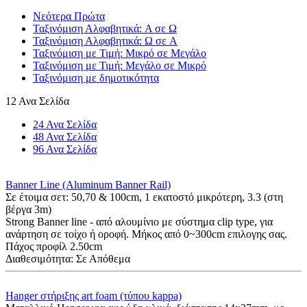
Νεότερα Πρώτα
Ταξινόμιση Αλφαβητικά: A σε Ω
Ταξινόμιση Αλφαβητικά: Ω σε A
Ταξινόμιση με Τιμή: Μικρό σε Μεγάλο
Ταξινόμιση με Τιμή: Μεγάλο σε Μικρό
Ταξινόμιση με δημοτικότητα
12 Ανα Σελίδα
24 Ανα Σελίδα
48 Ανα Σελίδα
96 Ανα Σελίδα
Banner Line (Aluminum Banner Rail)
Σε έτοιμα σετ: 50,70 & 100cm, 1 εκατοστό μικρότερη, 3.3 (στη
βέργα 3m)
Strong Banner line - από αλουμίνιο με σύστημα clip type, για
ανάρτηση σε τοίχο ή οροφή. Μήκος από 0~300cm επιλογης σας.
Πάχος προφίλ 2.50cm
Διαθεσιμότητα:
Σε Απόθεμα
Hanger στήριξης art foam (τύπου kappa)