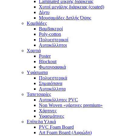
Laminated μικρής διάρκειας
Χυτοί μεγάλης διάρκειας (coated)
Δίχτυ
Μουσαμάδες Διπλής Όψης
Kαμβάδες
Βαμβακεροί
Poly-cotton
Πολυεστερικοί
Αυτοκόλλητοι
Χαρτιά
Poster
Blockout
Φωτογραφικά
Yφάσματα
Πολυεστερικά
Σημαιόπανα
Αυτοκόλλητα
Ταπετσαρίες
Αυτοκόλλητες PVC
Non Woven «χάρτινες premium»
Χάρτινες
Υφασμάτινες
Επίπεδα Υλικά
PVC Foam Board
Art Foam Board (Αφρώδη)