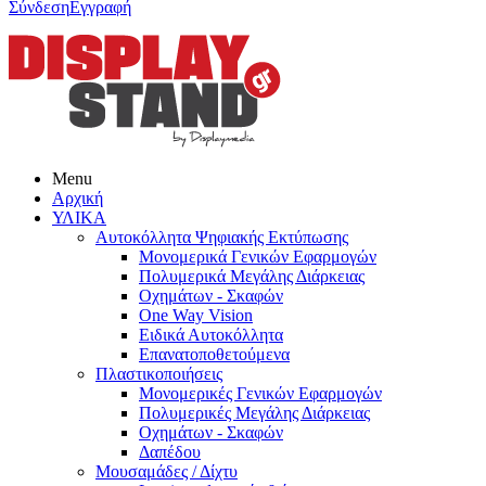
Σύνδεση
Εγγραφή
Menu
Αρχική
ΥΛΙΚΑ
Αυτοκόλλητα Ψηφιακής Εκτύπωσης
Μονομερικά Γενικών Εφαρμογών
Πολυμερικά Μεγάλης Διάρκειας
Οχημάτων - Σκαφών
One Way Vision
Ειδικά Αυτοκόλλητα
Επανατοποθετούμενα
Πλαστικοποιήσεις
Μονομερικές Γενικών Εφαρμογών
Πολυμερικές Μεγάλης Διάρκειας
Οχημάτων - Σκαφών
Δαπέδου
Μουσαμάδες / Δίχτυ