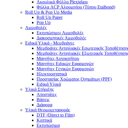
Ακρυλικά Φύλλα Plexiglass
Φύλλα ACP Αλουμινίου (Τύπου Etalbond)
Roll Up & Pop Up Media
Roll Up Paper
Pop Up
Αμμοβολές
Εκτυπώσιμες Αμμοβολές
Διακοσμητικές Αμμοβολές
Ειδικά Υλικά - Μεμβράνες
Μεμβράνες Αντιηλιακές Εσωτερικής Τοποθέτηση
Μεμβράνες Αντιηλιακές Εξωτερικής Τοποθέτηση
Μαγνήτες Αυτοκινήτου
Μαγνήτες Ειδικών Εφαρμογών
Μαγνήτες Γενικών Εφαρμογών
Ηλεκτροστατικά
Προστασίας Χρώματος Οχημάτων (PPF)
Ειδικά Υλικά
Υλικά Στήριξης
Αποστάτες
Βάσεις
Διάφορα
Υλικά Θερμομεταφοράς
DTF (Direct to Film)
Κοπτικά
Εκτυπώσιμα