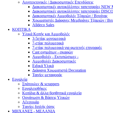
Αρχιτεκτονικές / Διακοσμητικές Επενδύσεις
Διακοσμητικές αυτοκόλλητες ταπετσαρίες NE
Διακοσμητικές αυτοκόλλητες ταπετσαρίες DI
Διακοσμητικές Αμμοβολές Τζαμιών / Βιτρίνας
Χρωματιστές Διάφανες Μεμβράνες Τζαμιών / Βιτ
Alldeco Sales
ΚΟΠΤΙΚΑ
Υλικά Κοπής και Αμμοβολές
3-5ετίας μονομερικά
7-ετίας πολυμερικά
7-ετίας πολυμερικά για φωτεινές επιγραφές
Cast οχημάτων - σκαφών
Aμμοβολές - Εκτυπώσιμες -
Αμμοβολές Διακοσμητικές
Ειδικά Υλικά
Διάφανα Χρωματιστά Decoration
Ταινίες μεταφοράς
Εργαλεία
Σπάτουλες & scrappers
Eργαλειοθήκες
Κοπίδια & άλλα βοηθητικά εργαλεία
Οργάνωση & Βάσεις Υλικών
Αξεσουάρ
Tαινίες διπλής όψης
ΜΗΧΑΝΕΣ - ΜΕΛΑΝΙΑ