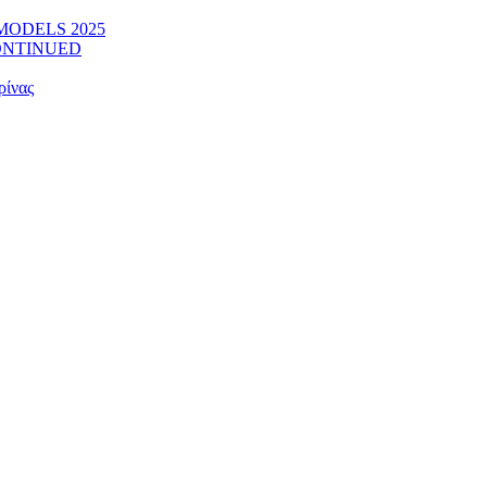
W MODELS 2025
SCONTINUED
ρίνας