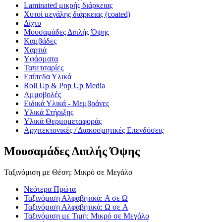
Laminated μικρής διάρκειας
Χυτοί μεγάλης διάρκειας (coated)
Δίχτυ
Μουσαμάδες Διπλής Όψης
Kαμβάδες
Χαρτιά
Yφάσματα
Ταπετσαρίες
Επίπεδα Υλικά
Roll Up & Pop Up Media
Αμμοβολές
Ειδικά Υλικά - Μεμβράνες
Υλικά Στήριξης
Υλικά Θερμομεταφοράς
Αρχιτεκτονικές / Διακοσμητικές Επενδύσεις
Μουσαμάδες Διπλής Όψης
Ταξινόμιση με Θέση: Μικρό σε Μεγάλο
Νεότερα Πρώτα
Ταξινόμιση Αλφαβητικά: A σε Ω
Ταξινόμιση Αλφαβητικά: Ω σε A
Ταξινόμιση με Τιμή: Μικρό σε Μεγάλο