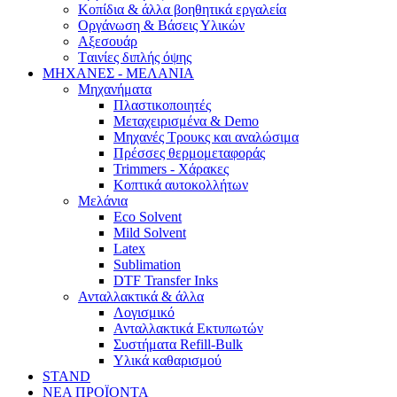
Κοπίδια & άλλα βοηθητικά εργαλεία
Οργάνωση & Βάσεις Υλικών
Αξεσουάρ
Tαινίες διπλής όψης
ΜΗΧΑΝΕΣ - ΜΕΛΑΝΙΑ
Μηχανήματα
Πλαστικοποιητές
Mεταχειρισμένα & Demo
Mηχανές Τρουκς και αναλώσιμα
Πρέσσες θερμομεταφοράς
Trimmers - Χάρακες
Κοπτικά αυτοκολλήτων
Μελάνια
Eco Solvent
Mild Solvent
Latex
Sublimation
DTF Transfer Inks
Ανταλλακτικά & άλλα
Λογισμικό
Ανταλλακτικά Εκτυπωτών
Συστήματα Refill-Bulk
Υλικά καθαρισμού
STAND
ΝΕΑ ΠΡΟΪΟΝΤΑ