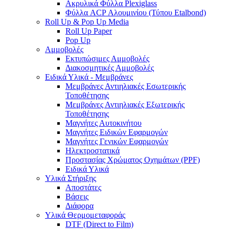
Ακρυλικά Φύλλα Plexiglass
Φύλλα ACP Αλουμινίου (Τύπου Etalbond)
Roll Up & Pop Up Media
Roll Up Paper
Pop Up
Αμμοβολές
Εκτυπώσιμες Αμμοβολές
Διακοσμητικές Αμμοβολές
Ειδικά Υλικά - Μεμβράνες
Μεμβράνες Αντιηλιακές Εσωτερικής
Τοποθέτησης
Μεμβράνες Αντιηλιακές Εξωτερικής
Τοποθέτησης
Μαγνήτες Αυτοκινήτου
Μαγνήτες Ειδικών Εφαρμογών
Μαγνήτες Γενικών Εφαρμογών
Ηλεκτροστατικά
Προστασίας Χρώματος Οχημάτων (PPF)
Ειδικά Υλικά
Υλικά Στήριξης
Αποστάτες
Βάσεις
Διάφορα
Υλικά Θερμομεταφοράς
DTF (Direct to Film)