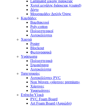
Laminated μικρής διάρκειας
Χυτοί μεγάλης διάρκειας (coated)
Δίχτυ
Μουσαμάδες Διπλής Όψης
Kαμβάδες
Βαμβακεροί
Poly-cotton
Πολυεστερικοί
Αυτοκόλλητοι
Χαρτιά
Poster
Blockout
Φωτογραφικά
Yφάσματα
Πολυεστερικά
Σημαιόπανα
Αυτοκόλλητα
Ταπετσαρίες
Αυτοκόλλητες PVC
Non Woven «χάρτινες premium»
Χάρτινες
Υφασμάτινες
Επίπεδα Υλικά
PVC Foam Board
Art Foam Board (Αφρώδη)