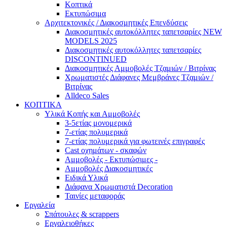
Κοπτικά
Εκτυπώσιμα
Αρχιτεκτονικές / Διακοσμητικές Επενδύσεις
Διακοσμητικές αυτοκόλλητες ταπετσαρίες NEW
MODELS 2025
Διακοσμητικές αυτοκόλλητες ταπετσαρίες
DISCONTINUED
Διακοσμητικές Αμμοβολές Τζαμιών / Βιτρίνας
Χρωματιστές Διάφανες Μεμβράνες Τζαμιών /
Βιτρίνας
Alldeco Sales
ΚΟΠΤΙΚΑ
Υλικά Κοπής και Αμμοβολές
3-5ετίας μονομερικά
7-ετίας πολυμερικά
7-ετίας πολυμερικά για φωτεινές επιγραφές
Cast οχημάτων - σκαφών
Aμμοβολές - Εκτυπώσιμες -
Αμμοβολές Διακοσμητικές
Ειδικά Υλικά
Διάφανα Χρωματιστά Decoration
Ταινίες μεταφοράς
Εργαλεία
Σπάτουλες & scrappers
Eργαλειοθήκες