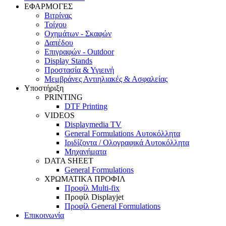
ΕΦΑΡΜΟΓΕΣ
Βιτρίνας
Τοίχου
Οχημάτων - Σκαφών
Δαπέδου
Επιγραφών - Outdoor
Display Stands
Προστασία & Υγιεινή
Μεμβράνες Αντιηλιακές & Ασφαλείας
Υποστήριξη
PRINTING
DTF Printing
VIDEOS
Displaymedia TV
General Formulations Αυτοκόλλητα
Ιριδίζοντα / Ολογραφικά Αυτοκόλλητα
Μηχανήματα
DATA SHEET
General Formulations
ΧΡΩΜΑΤΙΚΑ ΠΡΟΦΙΛ
Προφίλ Multi-fix
Προφίλ Displayjet
Προφίλ General Formulations
Επικοινωνία