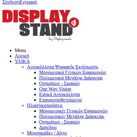
Σύνδεση
Εγγραφή
Menu
Αρχική
ΥΛΙΚΑ
Αυτοκόλλητα Ψηφιακής Εκτύπωσης
Μονομερικά Γενικών Εφαρμογών
Πολυμερικά Μεγάλης Διάρκειας
Οχημάτων - Σκαφών
One Way Vision
Ειδικά Αυτοκόλλητα
Επανατοποθετούμενα
Πλαστικοποιήσεις
Μονομερικές Γενικών Εφαρμογών
Πολυμερικές Μεγάλης Διάρκειας
Οχημάτων - Σκαφών
Δαπέδου
Μουσαμάδες / Δίχτυ