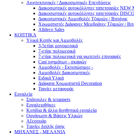
Αρχιτεκτονικές / Διακοσμητικές Επενδύσεις
Διακοσμητικές αυτοκόλλητες ταπετσαρίες NE
Διακοσμητικές αυτοκόλλητες ταπετσαρίες DI
Διακοσμητικές Αμμοβολές Τζαμιών / Βιτρίνας
Χρωματιστές Διάφανες Μεμβράνες Τζαμιών / Βιτ
Alldeco Sales
ΚΟΠΤΙΚΑ
Υλικά Κοπής και Αμμοβολές
3-5ετίας μονομερικά
7-ετίας πολυμερικά
7-ετίας πολυμερικά για φωτεινές επιγραφές
Cast οχημάτων - σκαφών
Aμμοβολές - Εκτυπώσιμες -
Αμμοβολές Διακοσμητικές
Ειδικά Υλικά
Διάφανα Χρωματιστά Decoration
Ταινίες μεταφοράς
Εργαλεία
Σπάτουλες & scrappers
Eργαλειοθήκες
Κοπίδια & άλλα βοηθητικά εργαλεία
Οργάνωση & Βάσεις Υλικών
Αξεσουάρ
Tαινίες διπλής όψης
ΜΗΧΑΝΕΣ - ΜΕΛΑΝΙΑ