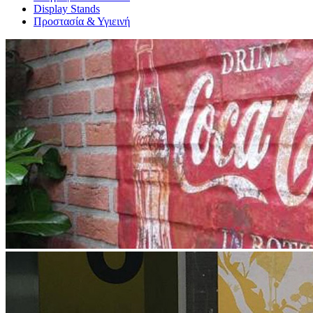
Display Stands
Προστασία & Υγιεινή