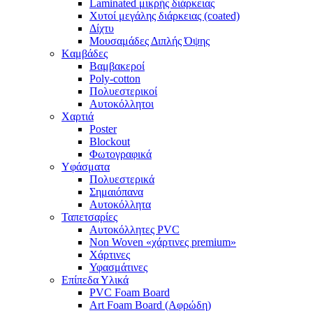
Laminated μικρής διάρκειας
Χυτοί μεγάλης διάρκειας (coated)
Δίχτυ
Μουσαμάδες Διπλής Όψης
Kαμβάδες
Βαμβακεροί
Poly-cotton
Πολυεστερικοί
Αυτοκόλλητοι
Χαρτιά
Poster
Blockout
Φωτογραφικά
Yφάσματα
Πολυεστερικά
Σημαιόπανα
Αυτοκόλλητα
Ταπετσαρίες
Αυτοκόλλητες PVC
Non Woven «χάρτινες premium»
Χάρτινες
Υφασμάτινες
Επίπεδα Υλικά
PVC Foam Board
Art Foam Board (Αφρώδη)