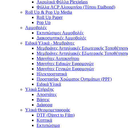
Ακρυλικά Φύλλα Plexiglass
Φύλλα ACP Αλουμινίου (Τύπου Etalbond)
Roll Up & Pop Up Media
Roll Up Paper
Pop Up
Αμμοβολές
Εκτυπώσιμες Αμμοβολές
Διακοσμητικές Αμμοβολές
Ειδικά Υλικά - Μεμβράνες
Μεμβράνες Αντιηλιακές Εσωτερικής Τοποθέτηση
Μεμβράνες Αντιηλιακές Εξωτερικής Τοποθέτηση
Μαγνήτες Αυτοκινήτου
Μαγνήτες Ειδικών Εφαρμογών
Μαγνήτες Γενικών Εφαρμογών
Ηλεκτροστατικά
Προστασίας Χρώματος Οχημάτων (PPF)
Ειδικά Υλικά
Υλικά Στήριξης
Αποστάτες
Βάσεις
Διάφορα
Υλικά Θερμομεταφοράς
DTF (Direct to Film)
Κοπτικά
Εκτυπώσιμα