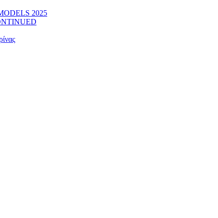
W MODELS 2025
SCONTINUED
ρίνας