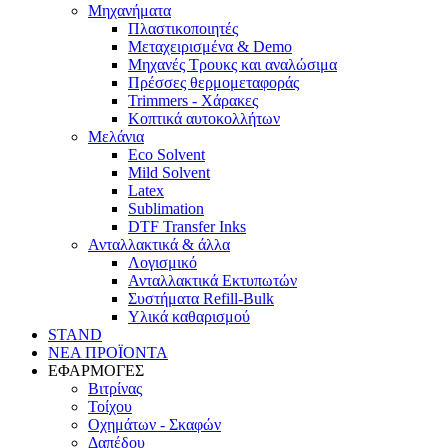
Μηχανήματα
Πλαστικοποιητές
Mεταχειρισμένα & Demo
Mηχανές Τρουκς και αναλώσιμα
Πρέσσες θερμομεταφοράς
Trimmers - Χάρακες
Κοπτικά αυτοκολλήτων
Μελάνια
Eco Solvent
Mild Solvent
Latex
Sublimation
DTF Transfer Inks
Ανταλλακτικά & άλλα
Λογισμικό
Ανταλλακτικά Εκτυπωτών
Συστήματα Refill-Bulk
Υλικά καθαρισμού
STAND
ΝΕΑ ΠΡΟΪΟΝΤΑ
ΕΦΑΡΜΟΓΕΣ
Βιτρίνας
Τοίχου
Οχημάτων - Σκαφών
Δαπέδου