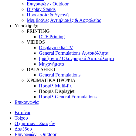
Επιγραφών - Outdoor
Display Stands
Προστασία & Υγιεινή
Μεμβράνες Αντιηλιακές & Ασφαλείας
Υποστήριξη
PRINTING
DTF Printing
VIDEOS
Displaymedia TV
General Formulations Αυτοκόλλητα
Ιριδίζοντα / Ολογραφικά Αυτοκόλλητα
Μηχανήματα
DATA SHEET
General Formulations
ΧΡΩΜΑΤΙΚΑ ΠΡΟΦΙΛ
Προφίλ Multi-fix
Προφίλ Displayjet
Προφίλ General Formulations
Επικοινωνία
Βιτρίνας
Τοίχου
Οχημάτων - Σκαφών
Δαπέδου
Επιγραφών - Outdoor