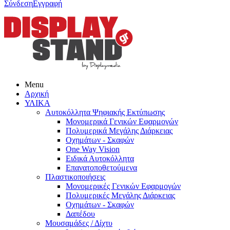
Σύνδεση
Εγγραφή
Menu
Αρχική
ΥΛΙΚΑ
Αυτοκόλλητα Ψηφιακής Εκτύπωσης
Μονομερικά Γενικών Εφαρμογών
Πολυμερικά Μεγάλης Διάρκειας
Οχημάτων - Σκαφών
One Way Vision
Ειδικά Αυτοκόλλητα
Επανατοποθετούμενα
Πλαστικοποιήσεις
Μονομερικές Γενικών Εφαρμογών
Πολυμερικές Μεγάλης Διάρκειας
Οχημάτων - Σκαφών
Δαπέδου
Μουσαμάδες / Δίχτυ