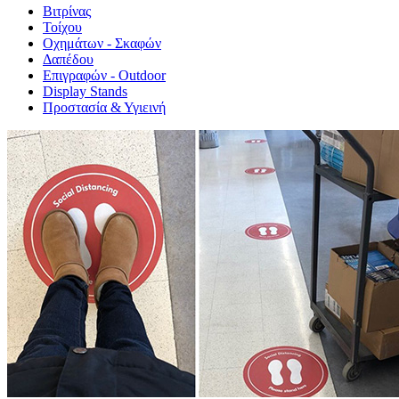
Βιτρίνας
Τοίχου
Οχημάτων - Σκαφών
Δαπέδου
Επιγραφών - Outdoor
Display Stands
Προστασία & Υγιεινή