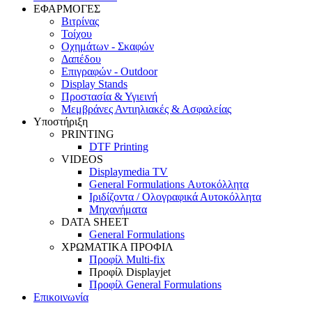
ΕΦΑΡΜΟΓΕΣ
Βιτρίνας
Τοίχου
Οχημάτων - Σκαφών
Δαπέδου
Επιγραφών - Outdoor
Display Stands
Προστασία & Υγιεινή
Μεμβράνες Αντιηλιακές & Ασφαλείας
Υποστήριξη
PRINTING
DTF Printing
VIDEOS
Displaymedia TV
General Formulations Αυτοκόλλητα
Ιριδίζοντα / Ολογραφικά Αυτοκόλλητα
Μηχανήματα
DATA SHEET
General Formulations
ΧΡΩΜΑΤΙΚΑ ΠΡΟΦΙΛ
Προφίλ Multi-fix
Προφίλ Displayjet
Προφίλ General Formulations
Επικοινωνία