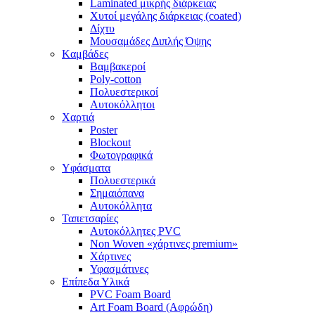
Laminated μικρής διάρκειας
Χυτοί μεγάλης διάρκειας (coated)
Δίχτυ
Μουσαμάδες Διπλής Όψης
Kαμβάδες
Βαμβακεροί
Poly-cotton
Πολυεστερικοί
Αυτοκόλλητοι
Χαρτιά
Poster
Blockout
Φωτογραφικά
Yφάσματα
Πολυεστερικά
Σημαιόπανα
Αυτοκόλλητα
Ταπετσαρίες
Αυτοκόλλητες PVC
Non Woven «χάρτινες premium»
Χάρτινες
Υφασμάτινες
Επίπεδα Υλικά
PVC Foam Board
Art Foam Board (Αφρώδη)