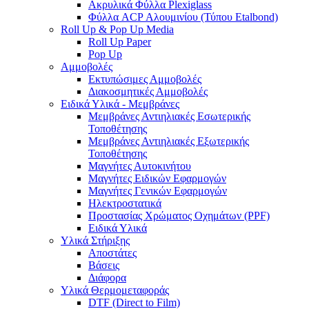
Ακρυλικά Φύλλα Plexiglass
Φύλλα ACP Αλουμινίου (Τύπου Etalbond)
Roll Up & Pop Up Media
Roll Up Paper
Pop Up
Αμμοβολές
Εκτυπώσιμες Αμμοβολές
Διακοσμητικές Αμμοβολές
Ειδικά Υλικά - Μεμβράνες
Μεμβράνες Αντιηλιακές Εσωτερικής
Τοποθέτησης
Μεμβράνες Αντιηλιακές Εξωτερικής
Τοποθέτησης
Μαγνήτες Αυτοκινήτου
Μαγνήτες Ειδικών Εφαρμογών
Μαγνήτες Γενικών Εφαρμογών
Ηλεκτροστατικά
Προστασίας Χρώματος Οχημάτων (PPF)
Ειδικά Υλικά
Υλικά Στήριξης
Αποστάτες
Βάσεις
Διάφορα
Υλικά Θερμομεταφοράς
DTF (Direct to Film)