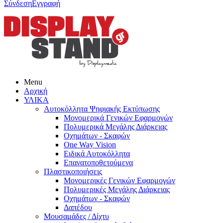
Σύνδεση
Εγγραφή
Menu
Αρχική
ΥΛΙΚΑ
Αυτοκόλλητα Ψηφιακής Εκτύπωσης
Μονομερικά Γενικών Εφαρμογών
Πολυμερικά Μεγάλης Διάρκειας
Οχημάτων - Σκαφών
One Way Vision
Ειδικά Αυτοκόλλητα
Επανατοποθετούμενα
Πλαστικοποιήσεις
Μονομερικές Γενικών Εφαρμογών
Πολυμερικές Μεγάλης Διάρκειας
Οχημάτων - Σκαφών
Δαπέδου
Μουσαμάδες / Δίχτυ