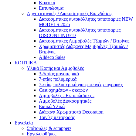
Κοπτικά
Εκτυπώσιμα
Αρχιτεκτονικές / Διακοσμητικές Επενδύσεις
Διακοσμητικές αυτοκόλλητες ταπετσαρίες NEW
MODELS 2025
Διακοσμητικές αυτοκόλλητες ταπετσαρίες
DISCONTINUED
Διακοσμητικές Αμμοβολές Τζαμιών / Βιτρίνας
Χρωματιστές Διάφανες Μεμβράνες Τζαμιών /
Βιτρίνας
Alldeco Sales
ΚΟΠΤΙΚΑ
Υλικά Κοπής και Αμμοβολές
3-5ετίας μονομερικά
7-ετίας πολυμερικά
7-ετίας πολυμερικά για φωτεινές επιγραφές
Cast οχημάτων - σκαφών
Aμμοβολές - Εκτυπώσιμες -
Αμμοβολές Διακοσμητικές
Ειδικά Υλικά
Διάφανα Χρωματιστά Decoration
Ταινίες μεταφοράς
Εργαλεία
Σπάτουλες & scrappers
Eργαλειοθήκες