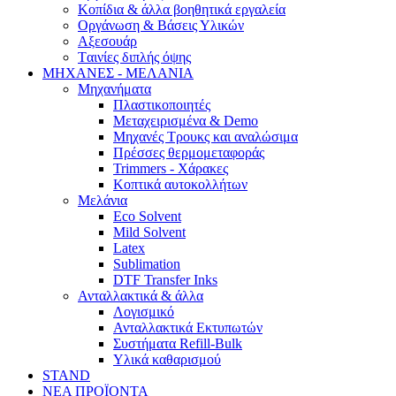
Κοπίδια & άλλα βοηθητικά εργαλεία
Οργάνωση & Βάσεις Υλικών
Αξεσουάρ
Tαινίες διπλής όψης
ΜΗΧΑΝΕΣ - ΜΕΛΑΝΙΑ
Μηχανήματα
Πλαστικοποιητές
Mεταχειρισμένα & Demo
Mηχανές Τρουκς και αναλώσιμα
Πρέσσες θερμομεταφοράς
Trimmers - Χάρακες
Κοπτικά αυτοκολλήτων
Μελάνια
Eco Solvent
Mild Solvent
Latex
Sublimation
DTF Transfer Inks
Ανταλλακτικά & άλλα
Λογισμικό
Ανταλλακτικά Εκτυπωτών
Συστήματα Refill-Bulk
Υλικά καθαρισμού
STAND
ΝΕΑ ΠΡΟΪΟΝΤΑ