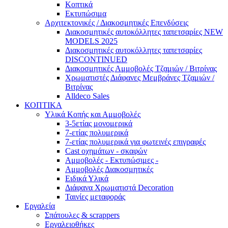
Κοπτικά
Εκτυπώσιμα
Αρχιτεκτονικές / Διακοσμητικές Επενδύσεις
Διακοσμητικές αυτοκόλλητες ταπετσαρίες NEW
MODELS 2025
Διακοσμητικές αυτοκόλλητες ταπετσαρίες
DISCONTINUED
Διακοσμητικές Αμμοβολές Τζαμιών / Βιτρίνας
Χρωματιστές Διάφανες Μεμβράνες Τζαμιών /
Βιτρίνας
Alldeco Sales
ΚΟΠΤΙΚΑ
Υλικά Κοπής και Αμμοβολές
3-5ετίας μονομερικά
7-ετίας πολυμερικά
7-ετίας πολυμερικά για φωτεινές επιγραφές
Cast οχημάτων - σκαφών
Aμμοβολές - Εκτυπώσιμες -
Αμμοβολές Διακοσμητικές
Ειδικά Υλικά
Διάφανα Χρωματιστά Decoration
Ταινίες μεταφοράς
Εργαλεία
Σπάτουλες & scrappers
Eργαλειοθήκες