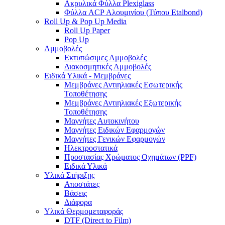
Ακρυλικά Φύλλα Plexiglass
Φύλλα ACP Αλουμινίου (Τύπου Etalbond)
Roll Up & Pop Up Media
Roll Up Paper
Pop Up
Αμμοβολές
Εκτυπώσιμες Αμμοβολές
Διακοσμητικές Αμμοβολές
Ειδικά Υλικά - Μεμβράνες
Μεμβράνες Αντιηλιακές Εσωτερικής
Τοποθέτησης
Μεμβράνες Αντιηλιακές Εξωτερικής
Τοποθέτησης
Μαγνήτες Αυτοκινήτου
Μαγνήτες Ειδικών Εφαρμογών
Μαγνήτες Γενικών Εφαρμογών
Ηλεκτροστατικά
Προστασίας Χρώματος Οχημάτων (PPF)
Ειδικά Υλικά
Υλικά Στήριξης
Αποστάτες
Βάσεις
Διάφορα
Υλικά Θερμομεταφοράς
DTF (Direct to Film)