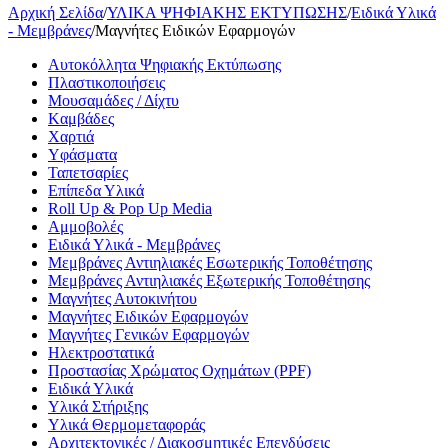
Αρχική Σελίδα
/
ΥΛΙΚΑ ΨΗΦΙΑΚΗΣ ΕΚΤΥΠΩΣΗΣ
/
Ειδικά Υλικά
- Μεμβράνες
/
Μαγνήτες Ειδικών Εφαρμογών
Αυτοκόλλητα Ψηφιακής Εκτύπωσης
Πλαστικοποιήσεις
Μουσαμάδες / Δίχτυ
Kαμβάδες
Χαρτιά
Yφάσματα
Ταπετσαρίες
Επίπεδα Υλικά
Roll Up & Pop Up Media
Αμμοβολές
Ειδικά Υλικά - Μεμβράνες
Μεμβράνες Αντιηλιακές Εσωτερικής Τοποθέτησης
Μεμβράνες Αντιηλιακές Εξωτερικής Τοποθέτησης
Μαγνήτες Αυτοκινήτου
Μαγνήτες Ειδικών Εφαρμογών
Μαγνήτες Γενικών Εφαρμογών
Ηλεκτροστατικά
Προστασίας Χρώματος Οχημάτων (PPF)
Ειδικά Υλικά
Υλικά Στήριξης
Υλικά Θερμομεταφοράς
Αρχιτεκτονικές / Διακοσμητικές Επενδύσεις