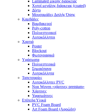
Laminated μικρής διάρκειας
Χυτοί μεγάλης διάρκειας (coated)
Δίχτυ
Μουσαμάδες Διπλής Όψης
Kαμβάδες
Βαμβακεροί
Poly-cotton
Πολυεστερικοί
Αυτοκόλλητοι
Χαρτιά
Poster
Blockout
Φωτογραφικά
Yφάσματα
Πολυεστερικά
Σημαιόπανα
Αυτοκόλλητα
Ταπετσαρίες
Αυτοκόλλητες PVC
Non Woven «χάρτινες premium»
Χάρτινες
Υφασμάτινες
Επίπεδα Υλικά
PVC Foam Board
Art Foam Board (Αφρώδη)