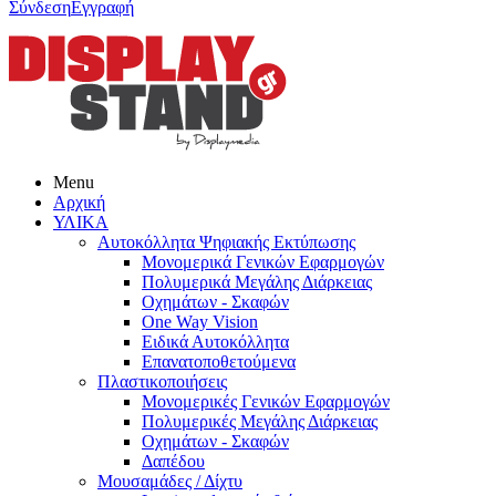
Σύνδεση
Εγγραφή
Menu
Αρχική
ΥΛΙΚΑ
Αυτοκόλλητα Ψηφιακής Εκτύπωσης
Μονομερικά Γενικών Εφαρμογών
Πολυμερικά Μεγάλης Διάρκειας
Οχημάτων - Σκαφών
One Way Vision
Ειδικά Αυτοκόλλητα
Επανατοποθετούμενα
Πλαστικοποιήσεις
Μονομερικές Γενικών Εφαρμογών
Πολυμερικές Μεγάλης Διάρκειας
Οχημάτων - Σκαφών
Δαπέδου
Μουσαμάδες / Δίχτυ