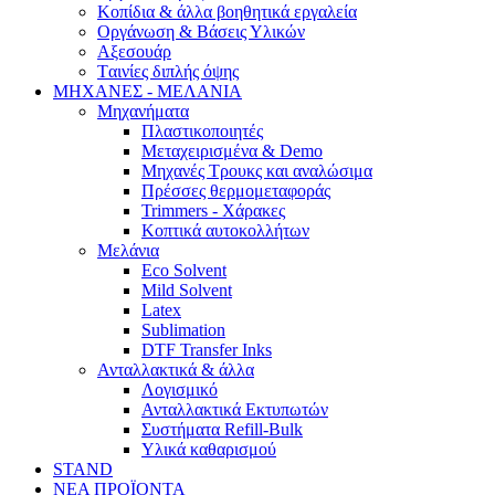
Κοπίδια & άλλα βοηθητικά εργαλεία
Οργάνωση & Βάσεις Υλικών
Αξεσουάρ
Tαινίες διπλής όψης
ΜΗΧΑΝΕΣ - ΜΕΛΑΝΙΑ
Μηχανήματα
Πλαστικοποιητές
Mεταχειρισμένα & Demo
Mηχανές Τρουκς και αναλώσιμα
Πρέσσες θερμομεταφοράς
Trimmers - Χάρακες
Κοπτικά αυτοκολλήτων
Μελάνια
Eco Solvent
Mild Solvent
Latex
Sublimation
DTF Transfer Inks
Ανταλλακτικά & άλλα
Λογισμικό
Ανταλλακτικά Εκτυπωτών
Συστήματα Refill-Bulk
Υλικά καθαρισμού
STAND
ΝΕΑ ΠΡΟΪΟΝΤΑ