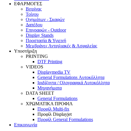
ΕΦΑΡΜΟΓΕΣ
Βιτρίνας
Τοίχου
Οχημάτων - Σκαφών
Δαπέδου
Επιγραφών - Outdoor
Display Stands
Προστασία & Υγιεινή
Μεμβράνες Αντιηλιακές & Ασφαλείας
Υποστήριξη
PRINTING
DTF Printing
VIDEOS
Displaymedia TV
General Formulations Αυτοκόλλητα
Ιριδίζοντα / Ολογραφικά Αυτοκόλλητα
Μηχανήματα
DATA SHEET
General Formulations
ΧΡΩΜΑΤΙΚΑ ΠΡΟΦΙΛ
Προφίλ Multi-fix
Προφίλ Displayjet
Προφίλ General Formulations
Επικοινωνία